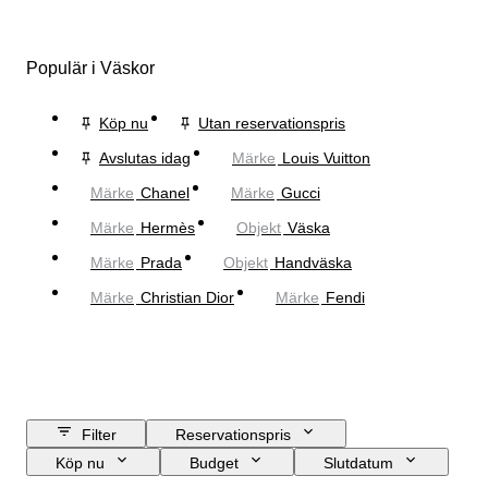
Populär i Väskor
Köp nu
Utan reservationspris
Avslutas idag
Märke
Louis Vuitton
Märke
Chanel
Märke
Gucci
Märke
Hermès
Objekt
Väska
Märke
Prada
Objekt
Handväska
Märke
Christian Dior
Märke
Fendi
Filter
Reservationspris
Köp nu
Budget
Slutdatum