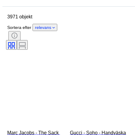
Plats
Mått
Märke
Klädstorlek
Objekt
3971 objekt
Ursprungsland
Material
Kön
Skick
Certifiering
Sortera efter
relevans
Färg
Tillbehör ingår
Mönster
Produktstorlek
Era
Modell
Skostorlek
Marc Jacobs - The Sack 
Gucci - Soho - Handväska