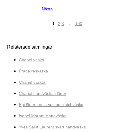
Nästa
1
2
3
…
100
Relaterade samlingar
Chanel väska
Prada resväska
Chanel väskor
Chanel handväska i läder
Epi läder Louis Vuitton clutchväska
Isabel Marant Handväska
Yves Saint Laurent svart handväska