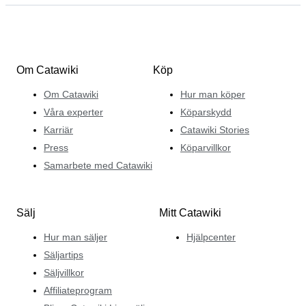
Om Catawiki
Köp
Om Catawiki
Hur man köper
Våra experter
Köparskydd
Karriär
Catawiki Stories
Press
Köparvillkor
Samarbete med Catawiki
Sälj
Mitt Catawiki
Hur man säljer
Hjälpcenter
Säljartips
Säljvillkor
Affiliateprogram