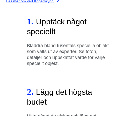
Läs mer om vårt Köparskydd
1.
Upptäck något
speciellt
Bläddra bland tusentals speciella objekt
som valts ut av experter. Se foton,
detaljer och uppskattat värde för varje
speciellt objekt.
2.
Lägg det högsta
budet
Hitta något du älskar och lägg det