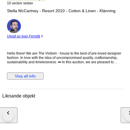
10 veckor sedan
Stella McCartney - Resort 2010 - Cotton & Linen - Klänning
Expert
Utvalt av Ivan Ferretti
Hello there! We are The Vintism - house to the best of pre-loved designer
fashion. In love with the idea of uncompromised quality, craftsmanship,
sustainability and timelessness. ••• In this auction, we are pleased to
present: ● A distinctive Stella McCartney Resort 2010 knit dress crafted in
Italy from a breathable cotton and linen blend, featuring bold black and
ivory horizontal stripes complemented by a vibrant oversized floral
Visa all info
intarsia motif across the front, designed with a relaxed straight silhouette,
long sleeves, and finely ribbed cuffs. ● • Retail price: approx. €1.150,00. •
Condition: Absolutely perfect, without any signs of use. • Composition:
70% cotton, 30% linen. • Size: IT 36 on the tag - relaxed fit and the knit is
Liknande objekt
very elastic - we recommend it for EU 34/36 - XS/S (check the
measurements please). • Measurements: Bust width 45 cm, waist width 42
cm, hips width 46 cm, length 94 cm. ••• As a trusted partner of Catawiki,
we bring years of expertise in high-end e-commerce to ensure
authenticity and top-notch condition in every item. From luxurious natural
fabrics like cashmere and silk to impeccable quality, we select pieces that
transcend fleeting trends. Each item undergoes a thorough preparing
process before reaching you including a sanitation with UV light, steam or