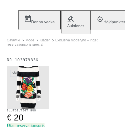
Denna vecka
Höjdpunkter
Auktioner
Catawiki
Mode
Kläder
Exklusiva modefynd – inget
reservationspris special
NR
103979336
Såld
SLUTGILTIGT BUD
€ 20
Utan reservationspris