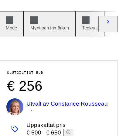
Mode
Mynt och frimärken
Tecknat
Bilar och cy
SLUTGILTIGT BUD
€ 256
Utvalt av Constance Rousseau
Expert
Uppskattat pris
€ 500
-
€ 650