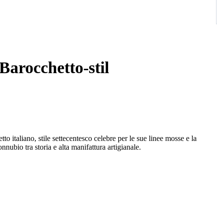
Barocchetto-stil
o italiano, stile settecentesco celebre per le sue linee mosse e la
nubio tra storia e alta manifattura artigianale.
legni diversi, una tecnica manuale che richiede estrema precisione e
stimoniano una lavorazione del legno complessa, tipica delle
ellato completano l’estetica ricercata del mobile.