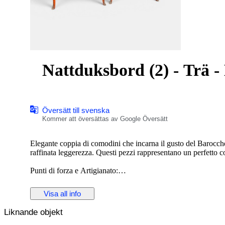
Nattduksbord (2) - Trä - 
Översätt till svenska
Kommer att översättas av Google Översätt
Elegante coppia di comodini che incarna il gusto del Barocchett
raffinata leggerezza. Questi pezzi rappresentano un perfetto con
Punti di forza e Artigianato:
• Intarsio d'Autore: Frontali decorati con pregiati incastri di 
Visa all info
occhio artistico.
• Linee Curve: La struttura sagomata e le gambe a cabriole te
Liknande objekt
botteghe d’arte di un tempo.
• Dettagli Nobili: Pomelli a conchiglia e piedini in metallo ces