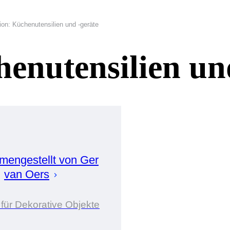
ion: Küchenutensilien und -geräte
enutensilien un
engestellt von
Ger
van Oers
 für Dekorative Objekte