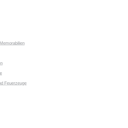
 Memorabilien
en
e
und Feuerzeuge