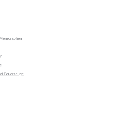
 Memorabilien
en
e
und Feuerzeuge