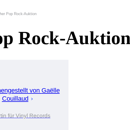
her Pop Rock-Auktion
Pop Rock-Auktio
ngestellt von
Gaëlle
Couillaud
tin für Vinyl Records