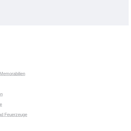
 Memorabilien
en
e
und Feuerzeuge