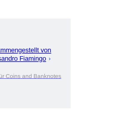
mmengestellt von
sandro
Fiamingo
für Coins and Banknotes