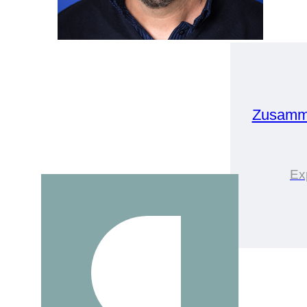
Zusamme
Ex