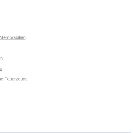
 Memorabilien
en
e
und Feuerzeuge