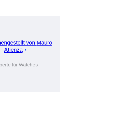
ngestellt von
Mauro
Atienza
perte für Watches