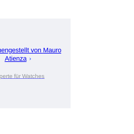
ngestellt von
Mauro
Atienza
perte für Watches