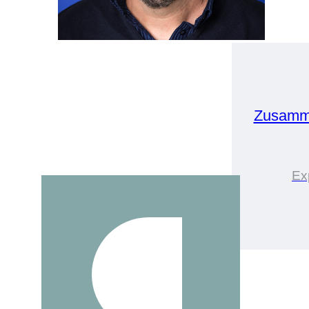
Zusamme
Ex