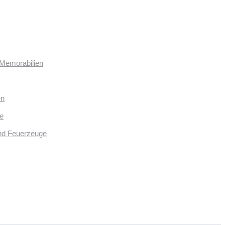
 Memorabilien
en
e
und Feuerzeuge