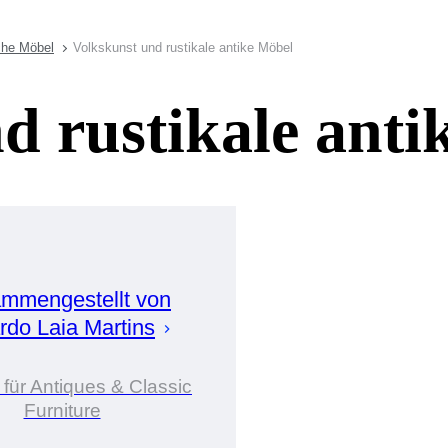
che Möbel
Volkskunst und rustikale antike Möbel
d rustikale anti
mmengestellt von
rdo Laia
Martins
 für Antiques & Classic
Furniture