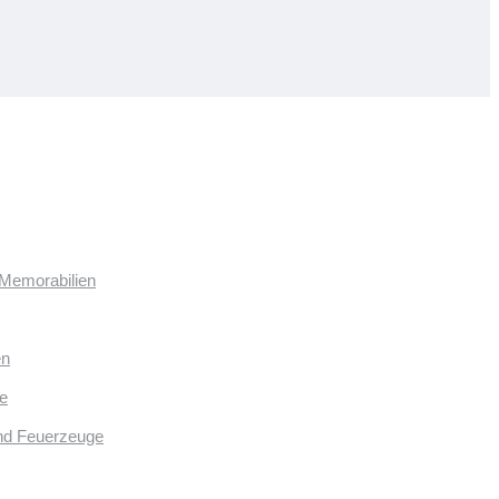
 Memorabilien
en
e
und Feuerzeuge