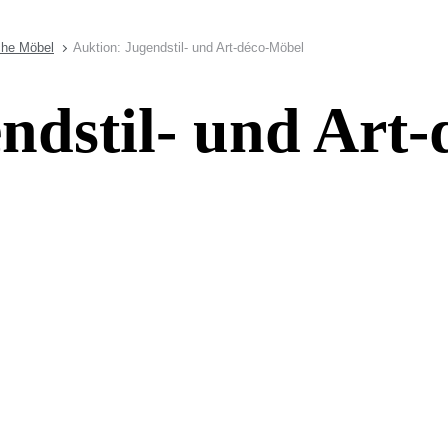
che Möbel
Auktion: Jugendstil- und Art-déco-Möbel
ndstil- und Art