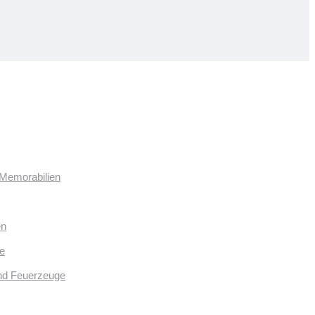
 Memorabilien
en
e
und Feuerzeuge