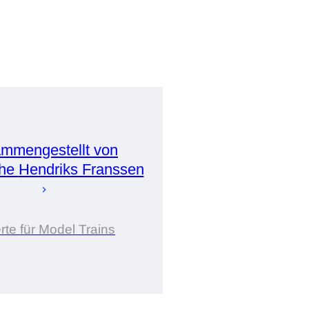
mmengestellt von
phe
Hendriks Franssen
rte für Model Trains