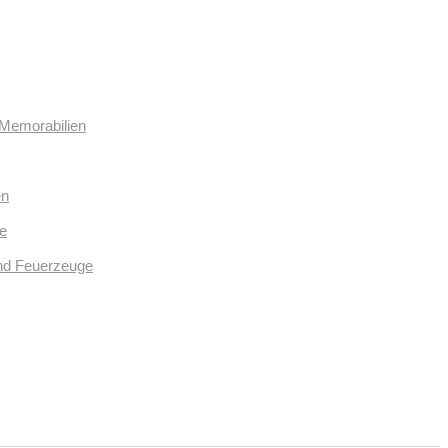
 Memorabilien
en
e
und Feuerzeuge