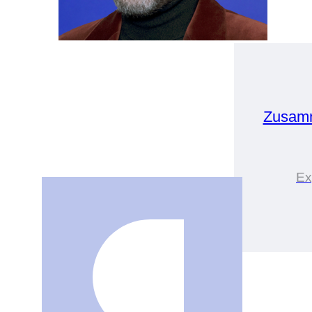
Zusamm
Ex