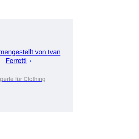
engestellt von
Ivan
Ferretti
perte für Clothing