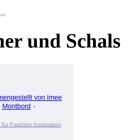
als
er und Schals
engestellt von
Imee
Montbord
 für Fashion Inspiration