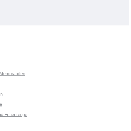
 Memorabilien
en
e
und Feuerzeuge