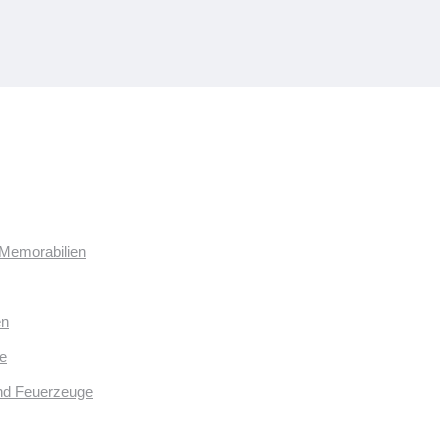
 Memorabilien
en
e
und Feuerzeuge