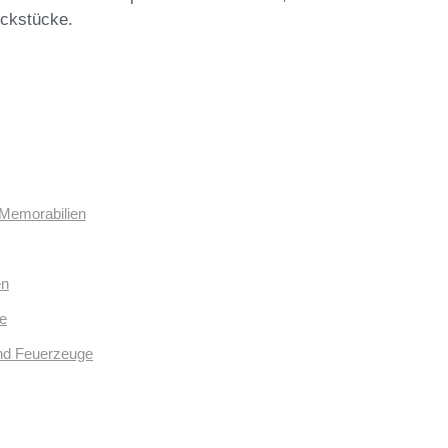
uckstücke.
 Memorabilien
en
e
und Feuerzeuge