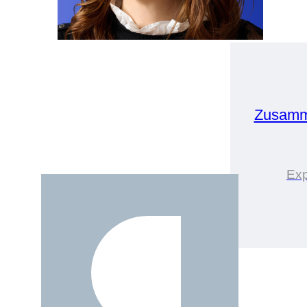
Zusamm
Exp