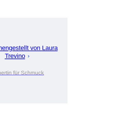
engestellt von
Laura
Trevino
ertin für Schmuck