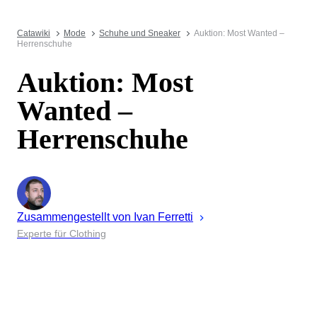
Catawiki
Mode
Schuhe und Sneaker
Auktion: Most Wanted –
Herrenschuhe
Auktion: Most
Wanted –
Herrenschuhe
Zusammengestellt von
Ivan
Ferretti
Experte für Clothing