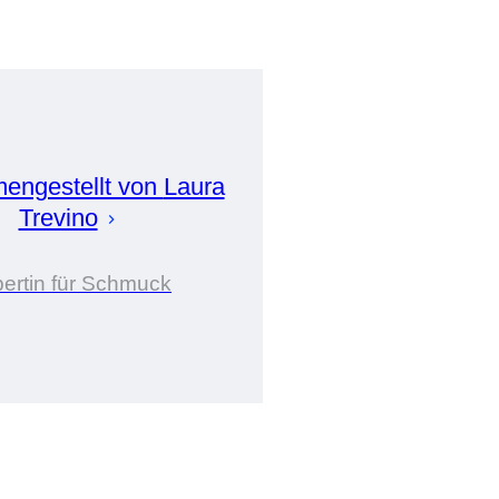
engestellt von
Laura
Trevino
ertin für Schmuck