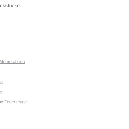
uckstücke.
 Memorabilien
en
e
und Feuerzeuge