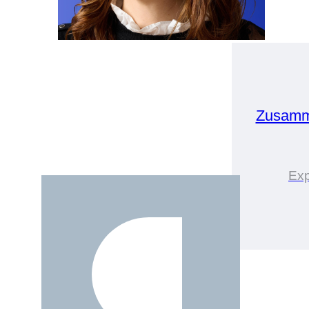
Zusamm
Exp