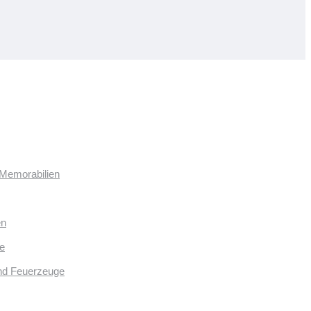
 Memorabilien
en
e
und Feuerzeuge