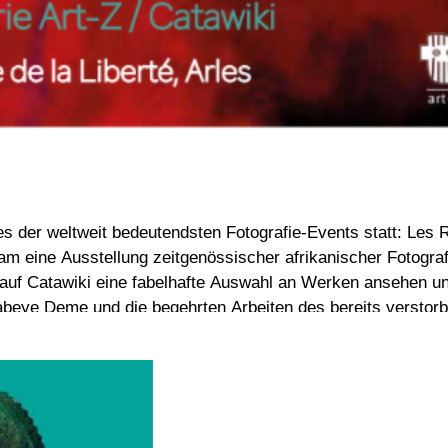
s der weltweit bedeutendsten Fotografie-Events statt: Les R
llung zeitgenössischer afrikanischer Fotografie zu präsentieren. Parall
 auf Catawiki eine fabelhafte Auswahl an Werken ansehen und
beye Deme und die begehrten Arbeiten des bereits verstorb