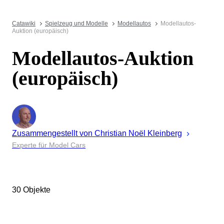
Catawiki
Spielzeug und Modelle
Modellautos
Modellautos-
Auktion (europäisch)
Modellautos-Auktion
(europäisch)
Zusammengestellt von
Christian
Noël Kleinberg
Experte für Model Cars
30 Objekte