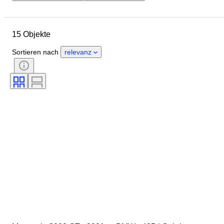
Enddatum
Standort
Marke
Objekt
Herkunftsland
15 Objekte
Zustand
Zubehör
Farbe
Treibstoffart
Getriebe
Sortieren nach
relevanz
EG-Übereinstimmungsbescheinigung (CoC)
Zustand (Mechanik)
Zustand (Rahmen und Unterboden)
Zustand (Innenausstattung)
Zustand (Lackierung & Karosserie)
Originalfarbe
Matching number