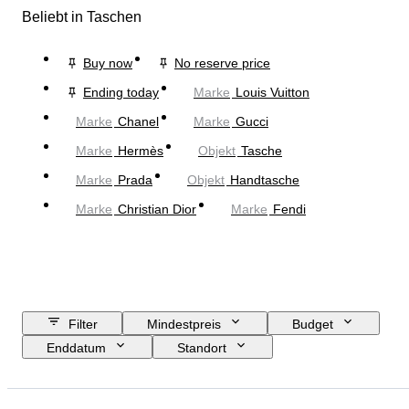
Beliebt in Taschen
Buy now
No reserve price
Ending today
Marke
Louis Vuitton
Marke
Chanel
Marke
Gucci
Marke
Hermès
Objekt
Tasche
Marke
Prada
Objekt
Handtasche
Marke
Christian Dior
Marke
Fendi
Filter
Mindestpreis
Budget
Enddatum
Standort
Abmessungen
Marke
Größe
Objekt