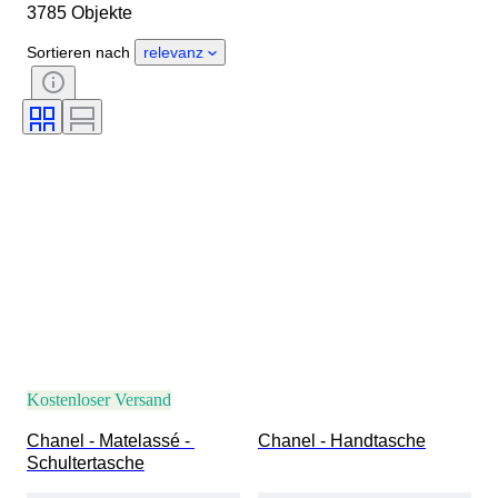
3785 Objekte
Herkunftsland
Material
Geschlecht
Zustand
Sortieren nach
relevanz
Zertifikat
Farbe
Accessoires enthalten
Muster
Epoche
Angegebene Größe
Modell
Schuhgröße
Kostenloser Versand
Chanel - Matelassé - 
Chanel - Handtasche
Schultertasche