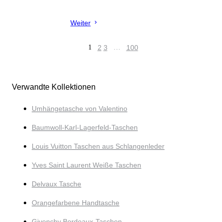
Weiter
1
2
3
…
100
Verwandte Kollektionen
Umhängetasche von Valentino
Baumwoll-Karl-Lagerfeld-Taschen
Louis Vuitton Taschen aus Schlangenleder
Yves Saint Laurent Weiße Taschen
Delvaux Tasche
Orangefarbene Handtasche
Givenchy Bordeaux-Taschen