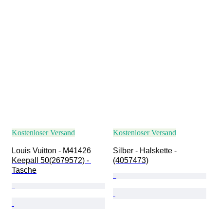
Kostenloser Versand
Kostenloser Versand
Louis Vuitton - M41426　
Silber - Halskette - 
Keepall 50(2679572) - 
(4057473)
Tasche