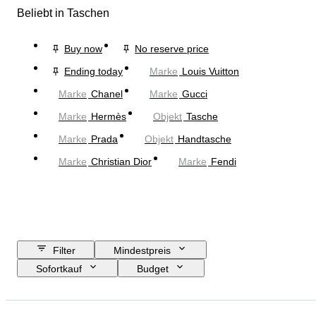
Beliebt in Taschen
Buy now
No reserve price
Ending today
Marke
Louis Vuitton
Marke
Chanel
Marke
Gucci
Marke
Hermès
Objekt
Tasche
Marke
Prada
Objekt
Handtasche
Marke
Christian Dior
Marke
Fendi
Filter
Mindestpreis
Sofortkauf
Budget
Enddatum
Standort
Abmessungen
Marke