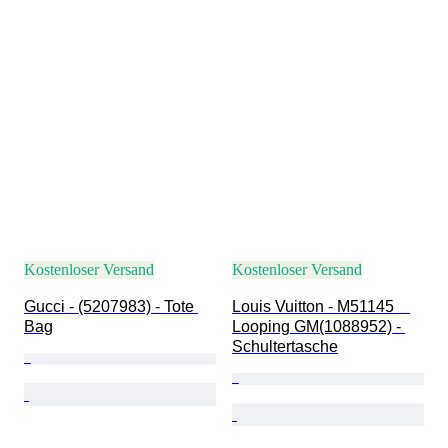
Kostenloser Versand
Kostenloser Versand
Gucci - (5207983) - Tote 
Louis Vuitton - M51145　
Bag
Looping GM(1088952) - 
Schultertasche