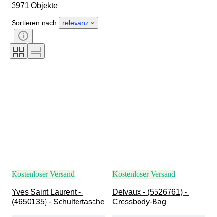
3971 Objekte
Größe
Objekt
Herkunftsland
Material
Sortieren nach
relevanz
Geschlecht
Zustand
Zertifikat
Farbe
Accessoires enthalten
Muster
Angegebene Größe
Epoche
Modell
Schuhgröße
Kostenloser Versand
Kostenloser Versand
Yves Saint Laurent - 
Delvaux - (5526761) - 
(4650135) - Schultertasche
Crossbody-Bag