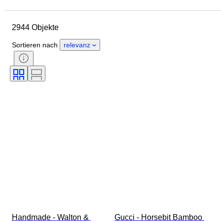
Abmessungen
Marke
Objekt
Herkunftsland
2944 Objekte
Material
Geschlecht
Zustand
Periode
Edelstein
Sortieren nach
relevanz
Zertifikat
Feingehalt
Stil
Farbe
Größe
Schliff
Angegebene Größe
Muster
Accessoires enthalten
Diamanttyp
Size
Epoche
Schöpfer
Modell
Handmade - Walton & 
Gucci - Horsebit Bamboo 