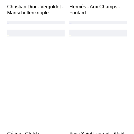
Christian Dior - Vergoldet - 
Hermès - Aux Champs - 
Manschettenknöpfe
Foulard
Céline - Clutch
Yves Saint Laurent - Stahl 