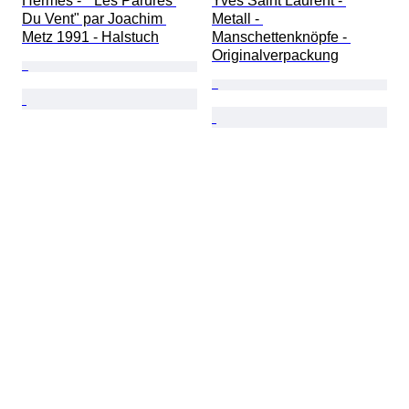
Hermès - " Les Parures 
Yves Saint Laurent - 
Du Vent" par Joachim 
Metall - 
Metz 1991 - Halstuch
Manschettenknöpfe - 
Originalverpackung