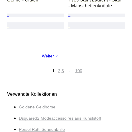
- Manschettenknöpfe
Weiter
1
2
3
…
100
Verwandte Kollektionen
Goldene Geldbörse
Dsquared2 Modeaccessoires aus Kunststoff
Persol Ratti Sonnenbrille