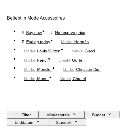
Beliebt in Mode Accessoires
Buy now
No reserve price
Ending today
Marke
Hermès
Marke
Louis Vuitton
Marke
Gucci
Marke
Fendi
Objekt
Gürtel
Marke
Moncler
Marke
Christian Dior
Marke
Monet
Marke
Chanel
Filter
Mindestpreis
Budget
Enddatum
Standort