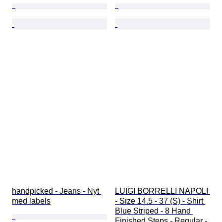
handpicked - Jeans - Nyt 
LUIGI BORRELLI NAPOLI 
med labels
- Size 14.5 - 37 (S) - Shirt 
Blue Striped - 8 Hand 
Finished Steps - Regular - 