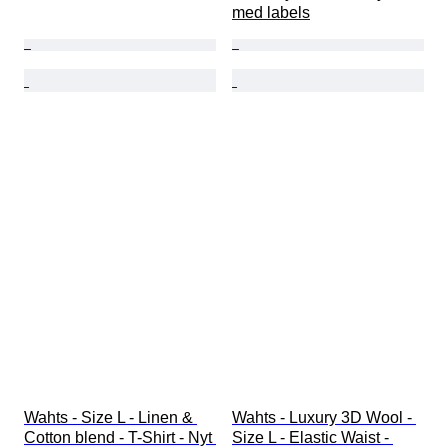
med labels
Wahts - Size L - Linen & 
Wahts - Luxury 3D Wool - 
Cotton blend - T-Shirt - Nyt 
Size L - Elastic Waist - 