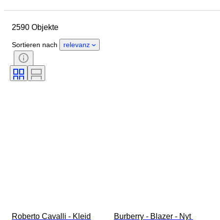
Enddatum
Standort
Marke
Objekt
Herkunftsland
2590 Objekte
Material
Geschlecht
Zustand
Periode
Stil
Sortieren nach
relevanz
Farbe
Größe
Angegebene Größe
Epoche
Muster
Hemdkragengröße
Accessoires enthalten
Schuhgröße
Roberto Cavalli - Kleid
Burberry - Blazer - Nyt 