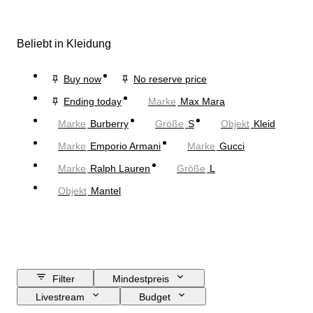
Beliebt in Kleidung
Buy now
No reserve price
Ending today
Marke
Max Mara
Marke
Burberry
Größe
S
Objekt
Kleid
Marke
Emporio Armani
Marke
Gucci
Marke
Ralph Lauren
Größe
L
Objekt
Mantel
Filter
Mindestpreis
Livestream
Budget