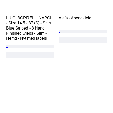
LUIGI BORRELLI NAPOLI 
Alaïa - Abendkleid
- Size 14.5 - 37 (S) - Shirt 
Blue Striped - 8 Hand 
Finished Steps - Slim - 
Hemd - Nyt med labels