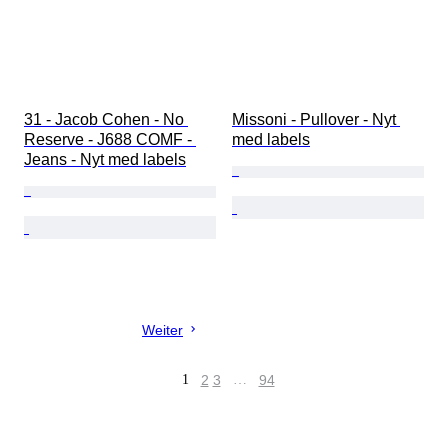
31 - Jacob Cohen - No 
Missoni - Pullover - Nyt 
Reserve - J688 COMF - 
med labels
Jeans - Nyt med labels
Weiter
1
2
3
…
94