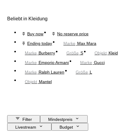
Beliebt in Kleidung
Buy now
No reserve price
Ending today
Marke
Max Mara
Marke
Burberry
Größe
S
Objekt
Kleid
Marke
Emporio Armani
Marke
Gucci
Marke
Ralph Lauren
Größe
L
Objekt
Mantel
Filter
Mindestpreis
Livestream
Budget