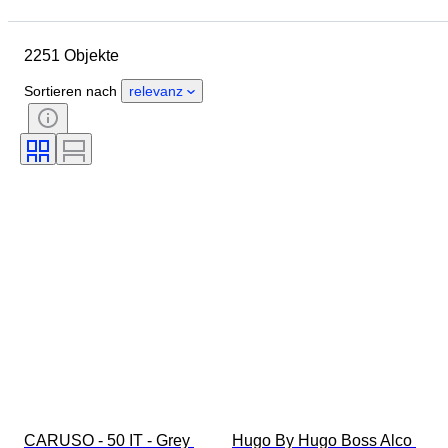
Enddatum
Standort
Marke
Objekt
Herkunftsland
2251 Objekte
Material
Geschlecht
Zustand
Periode
Stil
Sortieren nach
relevanz
Farbe
Größe
Angegebene Größe
Epoche
Muster
Hemdkragengröße
Accessoires enthalten
Schuhgröße
CARUSO - 50 IT - Grey 
Hugo By Hugo Boss Alco 