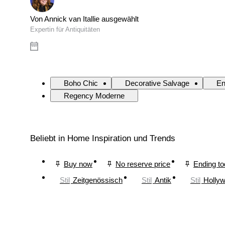
Von Annick van Itallie ausgewählt
Expertin für Antiquitäten
Boho Chic
Decorative Salvage
En
Regency Moderne
Beliebt in Home Inspiration und Trends
Buy now
No reserve price
Ending t
Stil
Zeitgenössisch
Stil
Antik
Stil
Holly