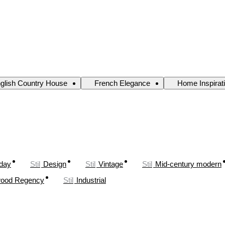
glish Country House
French Elegance
Home Inspirat
oday
Stil
Design
Stil
Vintage
Stil
Mid-century modern
wood Regency
Stil
Industrial