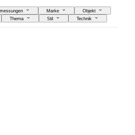
messungen
Marke
Objekt
Thema
Stil
Technik
Künstler
Energiereserve