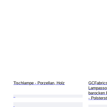
Tischlampe - Porzellan, Holz
GCFabrics 
Lampasso 
barocken B
- Polsterst