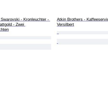
 Swarovski - Kronleuchter - 
Atkin Brothers - Kaffeeservic
lattgold - Zwei 
Versilbert
chten