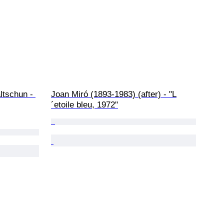
ltschun - 
Joan Miró (1893-1983) (after) - "L
´etoile bleu, 1972"