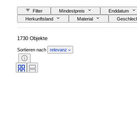
Filter
Mindestpreis
Enddatum
Herkunftsland
Material
Geschlec
Unterschrift
Auflage
Farbe
Schöpfer
Modell
1730 Objekte
Sortieren nach
relevanz