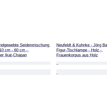
ndgewebte Seidenmischung 
Neufeldt & Kuhnke - Jörg Ba
 110 cm - 60 cm - 
Figur-Tischlampe - Holz - 
er Ikat-Chapan
Frauenkorpus aus Holz