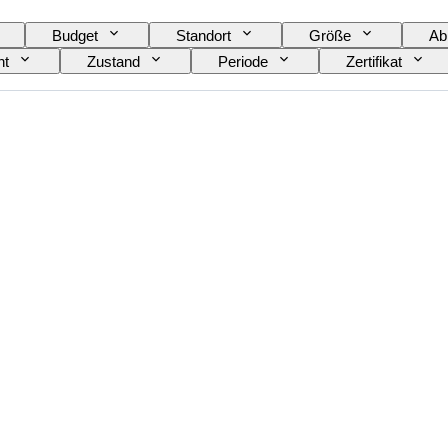
Budget
Standort
Größe
Ab
ht
Zustand
Periode
Zertifikat
Epoche
Verkauft von
Original/Nachbau