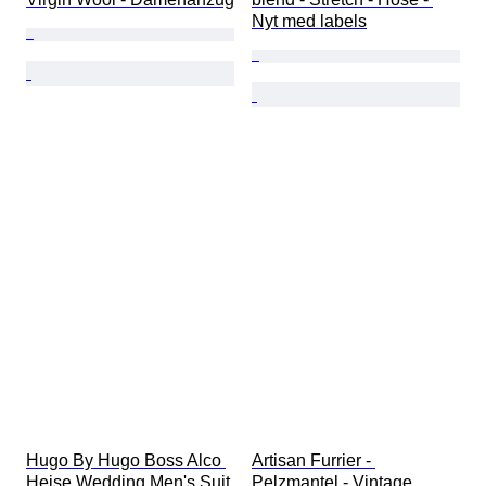
Nyt med labels
Hugo By Hugo Boss Alco 
Artisan Furrier - 
Heise Wedding Men's Suit 
Pelzmantel - Vintage