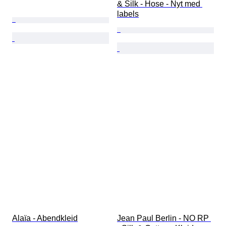
& Silk - Hose - Nyt med 
labels
Alaïa - Abendkleid
Jean Paul Berlin - NO RP 