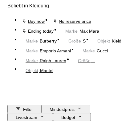
Beliebt in Kleidung
Buy now
No reserve price
Ending today
Marke
Max Mara
Marke
Burberry
Größe
S
Objekt
Kleid
Marke
Emporio Armani
Marke
Gucci
Marke
Ralph Lauren
Größe
L
Objekt
Mantel
Filter
Mindestpreis
Livestream
Budget
Enddatum
Standort
Marke
Objekt
Herkunftsland