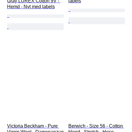
Gray LUREX Cotton 9V - 
labels
Hemd - Nyt med labels
Victoria Beckham - Pure 
Berwich - Size 56 - Cotton 
Virgin Wool - Damenanzug
blend - Stretch - Hose - 