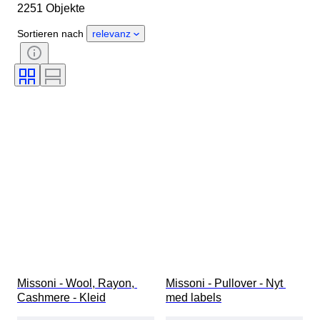
2251 Objekte
Material
Geschlecht
Zustand
Periode
Stil
Sortieren nach
relevanz
Farbe
Größe
Angegebene Größe
Epoche
Muster
Hemdkragengröße
Accessoires enthalten
Schuhgröße
Missoni - Wool, Rayon, 
Missoni - Pullover - Nyt 
Cashmere - Kleid
med labels