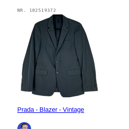
NR.
102519372
Prada - Blazer - Vintage