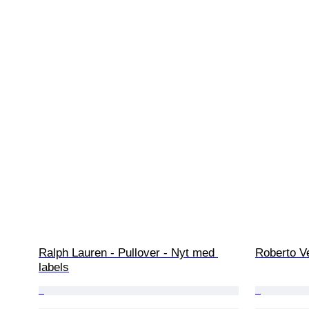
Ralph Lauren - Pullover - Nyt med 
Roberto Ve
labels