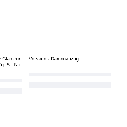
y Glamour 
Versace - Damenanzug
Tg. S - No 