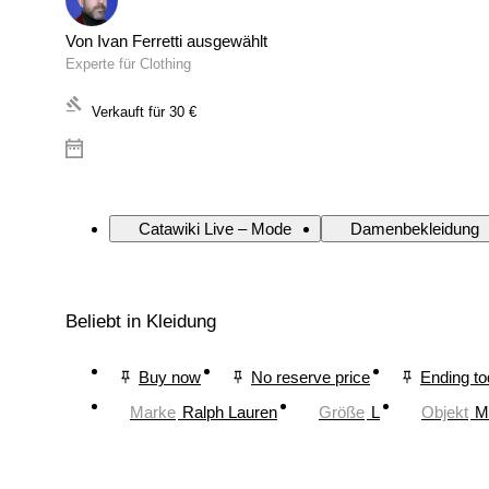
Von Ivan Ferretti ausgewählt
Experte für Clothing
Verkauft für
30 €
Catawiki Live – Mode
Damenbekleidung
Beliebt in Kleidung
Buy now
No reserve price
Ending t
Marke
Ralph Lauren
Größe
L
Objekt
M