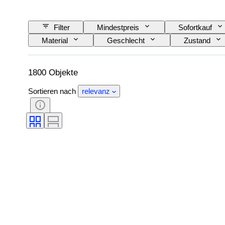
Filter
Mindestpreis
Sofortkauf
Material
Geschlecht
Zustand
Muster
Hemdkragengröße
Acces
1800 Objekte
Sortieren nach
relevanz