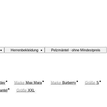
Herrenbekleidung
Pelzmäntel · ohne Mindestpreis
oday
Marke
Max Mara
Marke
Burberry
Größe
S
antel
Größe
XXL