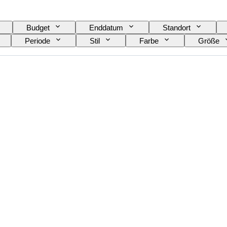
Budget
Enddatum
Standort
Periode
Stil
Farbe
Größe
soires enthalten
Schuhgröße