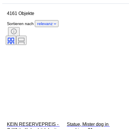
Marke
Objekt
4161 Objekte
Herkunftsland
Material
Geschlecht
Zustand
Sortieren nach
relevanz
Periode
Zertifikat
Stil
Technik
Unterschrift
Farbe
Uhrwerk
Original/Nachbau
Epoche
Wachstumsform
Energiereserve
Verkauft von
Schlagend
Behandlung
Art
KEIN RESERVEPREIS - 
Statue, Mister dog in 