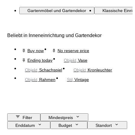
Gartenmöbel und Gartendekor
Klassische Einri
Beliebt in Inneneinrichtung und Gartendekor
Buy now
No reserve price
Ending today
Objekt
Vase
Objekt
Schachspiel
Objekt
Kronleuchter
Objekt
Rahmen
Stil
Vintage
Filter
Mindestpreis
Enddatum
Budget
Standort
Größe
Abmessungen