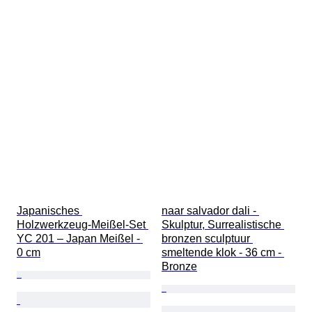
Japanisches 
naar salvador dali - 
Holzwerkzeug-Meißel-Set 
Skulptur, Surrealistische 
YC 201 – Japan Meißel - 
bronzen sculptuur 
0 cm
smeltende klok - 36 cm - 
Bronze