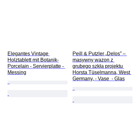
Elegantes Vintage 
Peill & Putzler „Delos” – 
Holztablett mit Botanik-
masywny wazon z 
Porcelain - Servierplatte - 
grubego szkła projektu 
Messing
Horsta Tüselmanna, West 
Germany, - Vase  - Glas