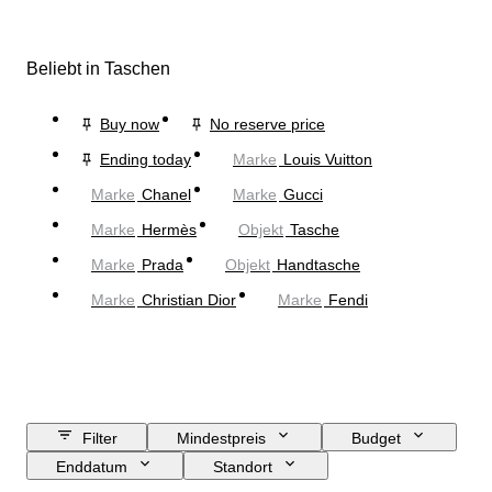
Beliebt in Taschen
Buy now
No reserve price
Ending today
Marke
Louis Vuitton
Marke
Chanel
Marke
Gucci
Marke
Hermès
Objekt
Tasche
Marke
Prada
Objekt
Handtasche
Marke
Christian Dior
Marke
Fendi
Filter
Mindestpreis
Budget
Enddatum
Standort