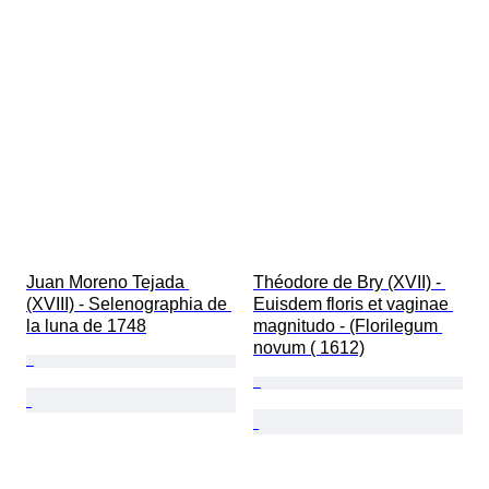
Juan Moreno Tejada 
Théodore de Bry (XVII) - 
(XVIII) - Selenographia de 
Euisdem floris et vaginae 
la luna de 1748
magnitudo - (Florilegum 
novum ( 1612)