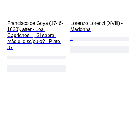
Francisco de Goya (1746-
Lorenzo Lorenzi (XVIII) - 
1828), after - Los 
Madonna
Caprichos - ¿Si sabrá 
más el discípulo? - Plate 
37