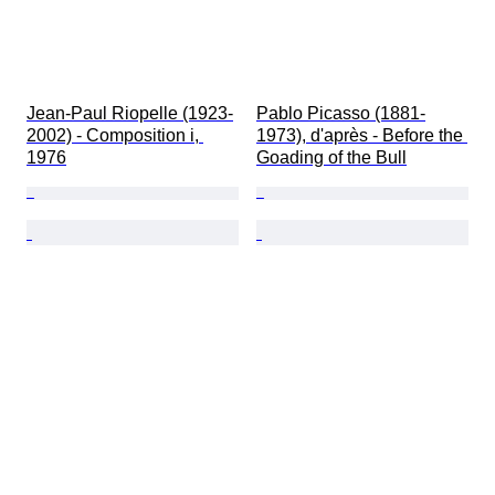
Jean-Paul Riopelle (1923-
Pablo Picasso (1881-
2002) - Composition i, 
1973), d'après - Before the 
1976
Goading of the Bull