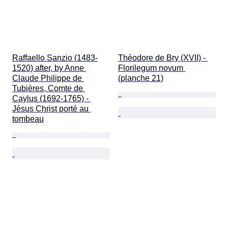
Raffaello Sanzio (1483-
Théodore de Bry (XVII) - 
1520) after, by Anne 
Florilegum novum 
Claude Philippe de 
(planche 21)
Tubières, Comte de 
Caylus (1692-1765) - 
Jésus Christ porté au 
tombeau