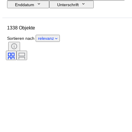
Enddatum
Unterschrift
Budget
Größe
Objekt
Periode
Standort
Technik
1338 Objekte
Thema
Zustand
Stil
Farbe
Sortieren nach
relevanz