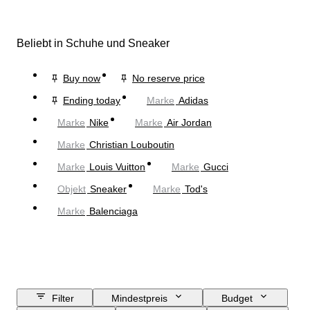
Beliebt in Schuhe und Sneaker
Buy now
No reserve price
Ending today
Marke
Adidas
Marke
Nike
Marke
Air Jordan
Marke
Christian Louboutin
Marke
Louis Vuitton
Marke
Gucci
Objekt
Sneaker
Marke
Tod's
Marke
Balenciaga
Filter
Mindestpreis
Budget