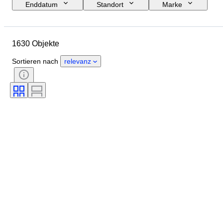
Enddatum
Standort
Marke
Schuhgröße
Objekt
Herkunftsland
Material
1630 Objekte
Geschlecht
Zustand
Unterschrift
Farbe
Epoche
Sortieren nach
relevanz
Accessoires enthalten
Muster
Modell