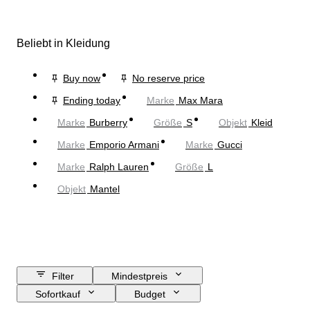
Beliebt in Kleidung
Buy now
No reserve price
Ending today
Marke
Max Mara
Marke
Burberry
Größe
S
Objekt
Kleid
Marke
Emporio Armani
Marke
Gucci
Marke
Ralph Lauren
Größe
L
Objekt
Mantel
Filter
Mindestpreis
Sofortkauf
Budget