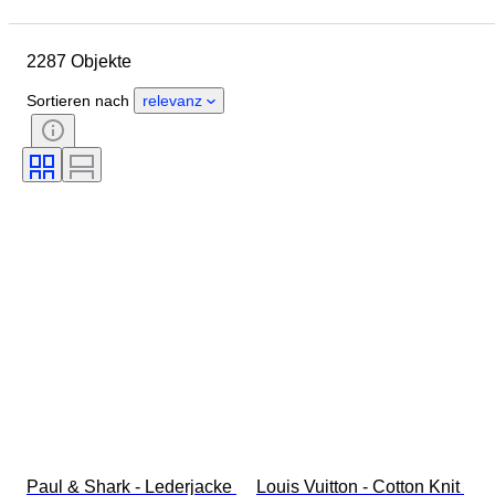
Enddatum
Standort
Marke
Objekt
Herkunftsland
2287 Objekte
Material
Geschlecht
Zustand
Periode
Stil
Sortieren nach
relevanz
Farbe
Größe
Angegebene Größe
Epoche
Muster
Hemdkragengröße
Accessoires enthalten
Schuhgröße
Paul & Shark - Lederjacke 
Louis Vuitton - Cotton Knit 