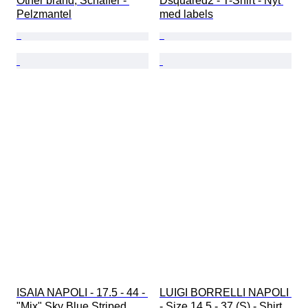
Other brand, Schaffer - 
Dsquared2 - T-Shirt - Nyt 
Pelzmantel
med labels
ISAIA NAPOLI - 17.5 - 44 - 
LUIGI BORRELLI NAPOLI 
"Mix" Sky Blue Striped 
- Size 14.5 - 37 (S) - Shirt 