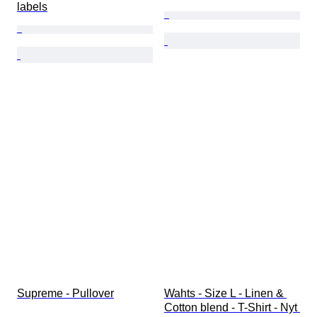
labels
Supreme - Pullover
Wahts - Size L - Linen & 
Cotton blend - T-Shirt - Nyt 