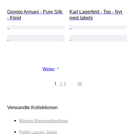
Giorgio Armani - Pure Silk 
Karl Lagerfeld - Top - Nyt 
- Kleid
med labels
Weiter
1
2
3
…
96
Verwandte Kollektionen
Missoni-Baumwollpullover
Ralph Lauren Jacke