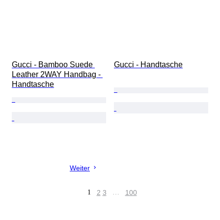
Gucci - Bamboo Suede 
Gucci - Handtasche
Leather 2WAY Handbag - 
Handtasche
Weiter
1
2
3
…
100