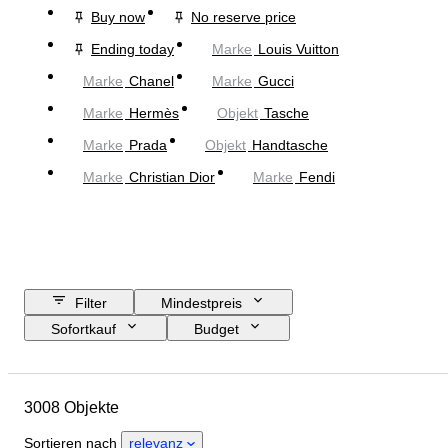
Buy now
No reserve price
Ending today
Marke
Louis Vuitton
Marke
Chanel
Marke
Gucci
Marke
Hermès
Objekt
Tasche
Marke
Prada
Objekt
Handtasche
Marke
Christian Dior
Marke
Fendi
Filter
Mindestpreis
Sofortkauf
Budget
Enddatum
Standort
Abmessungen
Marke
3008 Objekte
Größe
Objekt
Herkunftsland
Material
Sortieren nach
relevanz