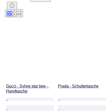
Geschlecht
Zustand
Zertifikat
Farbe
Accessoires enthalten
Muster
Angegebene Größe
Epoche
Modell
Schuhgröße
Gucci - Sylvie star bee - 
Prada - Schultertasche
Handtasche