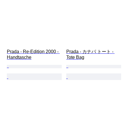
Prada - Re-Edition 2000 - 
Prada - カナパ トート - 
Handtasche
Tote Bag