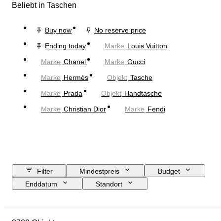
Beliebt in Taschen
Buy now
No reserve price
Ending today
Marke
Louis Vuitton
Marke
Chanel
Marke
Gucci
Marke
Hermès
Objekt
Tasche
Marke
Prada
Objekt
Handtasche
Marke
Christian Dior
Marke
Fendi
Filter
Mindestpreis
Budget
Enddatum
Standort
Abmessungen
Marke
Größe
Objekt