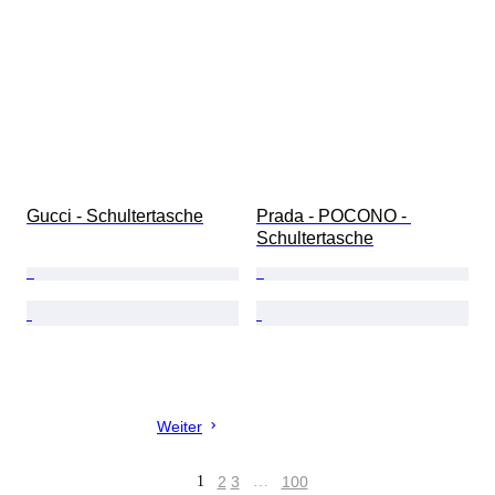
Gucci - Schultertasche
Prada - POCONO - 
Schultertasche
Weiter
1
2
3
…
100