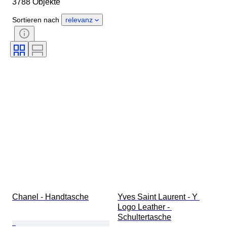
3788 Objekte
Herkunftsland
Material
Geschlecht
Zustand
Sortieren nach
relevanz
Zertifikat
Farbe
Accessoires enthalten
Muster
Epoche
Angegebene Größe
Modell
Schuhgröße
Chanel - Handtasche
Yves Saint Laurent - Y 
Logo Leather - 
Schultertasche