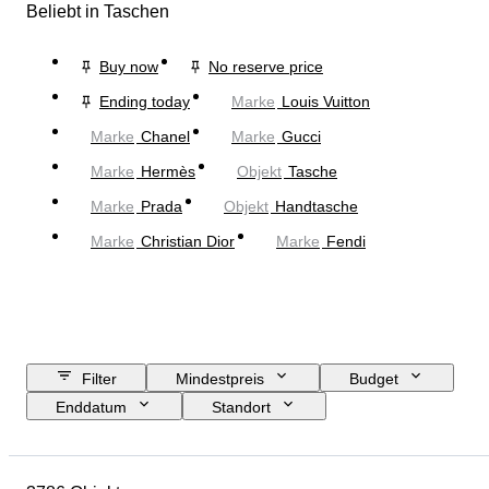
Beliebt in Taschen
Buy now
No reserve price
Ending today
Marke
Louis Vuitton
Marke
Chanel
Marke
Gucci
Marke
Hermès
Objekt
Tasche
Marke
Prada
Objekt
Handtasche
Marke
Christian Dior
Marke
Fendi
Filter
Mindestpreis
Budget
Enddatum
Standort
Abmessungen
Marke
Größe
Objekt