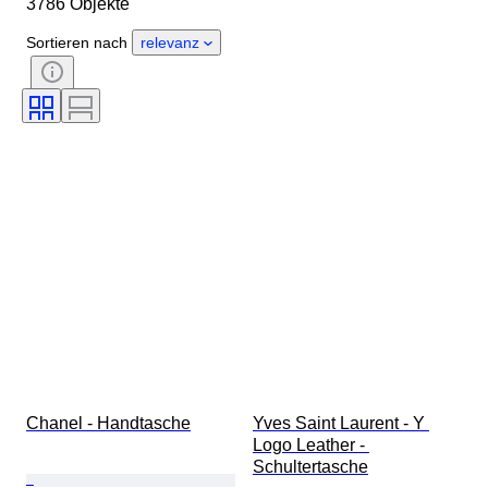
3786 Objekte
Herkunftsland
Material
Geschlecht
Zustand
Sortieren nach
relevanz
Zertifikat
Farbe
Accessoires enthalten
Muster
Epoche
Angegebene Größe
Modell
Schuhgröße
Chanel - Handtasche
Yves Saint Laurent - Y 
Logo Leather - 
Schultertasche