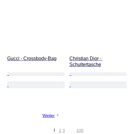
Gucci - Crossbody-Bag
Christian Dior - 
Schultertasche
Weiter
1
2
3
…
100