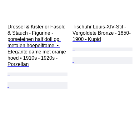
Dressel & Kister or Fasold 
Tischuhr Louis-XIV-Stil - 
& Stauch - Figurine - 
Vergoldete Bronze - 1850-
porseleinen half doll op 
1900 - Kupid
metalen hoepelframe  • 
Elegante dame met oranje 
hoed • 1910s - 1920s - 
Porzellan