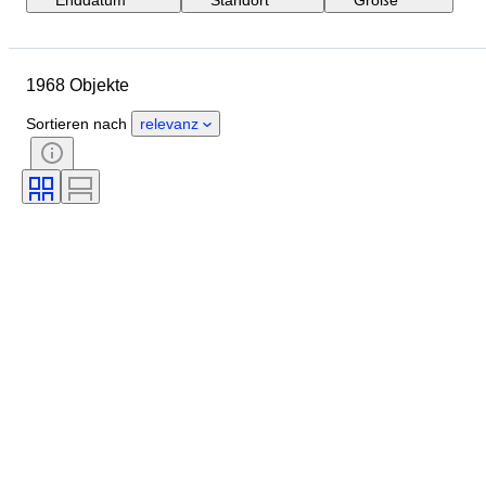
Abmessungen
Marke
Objekt
Herkunftsland
1968 Objekte
Material
Geschlecht
Zustand
Periode
Zertifikat
Sortieren nach
relevanz
Thema
Stil
Unterschrift
Farbe
Uhrwerk
Energiereserve
Schlagend
Uhren-Typ
Epoche
Gehäusedurchmesser
Original/Nachbau
Schöpfer
Provenienz