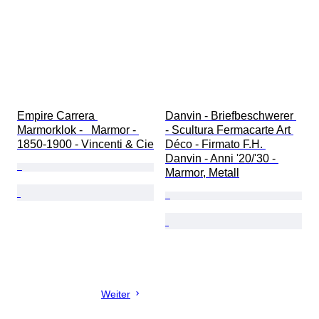
Empire Carrera 
Danvin - Briefbeschwerer 
Marmorklok -   Marmor - 
- Scultura Fermacarte Art 
1850-1900 - Vincenti & Cie
Déco - Firmato F.H. 
Danvin - Anni '20/'30 - 
Marmor, Metall
Weiter