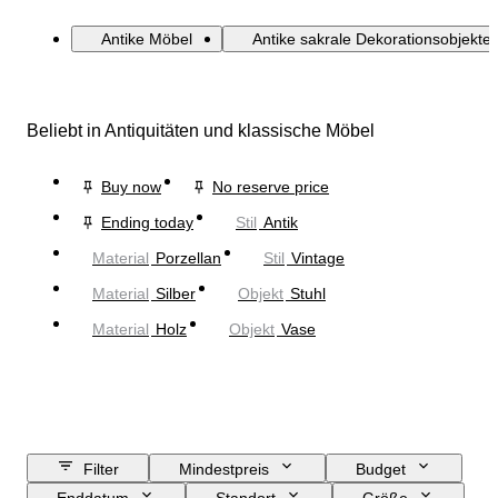
Antike Möbel
Antike sakrale Dekorationsobjekte
Beliebt in Antiquitäten und klassische Möbel
Buy now
No reserve price
Ending today
Stil
Antik
Material
Porzellan
Stil
Vintage
Material
Silber
Objekt
Stuhl
Material
Holz
Objekt
Vase
Filter
Mindestpreis
Budget
Enddatum
Standort
Größe