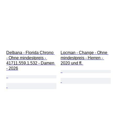
Delbana - Florida Chrono 
Locman - Change - Ohne 
- Ohne mindestpreis - 
mindestpreis - Herren - 
41711.559.1.532 - Damen 
2020 und ff. 
- 2026