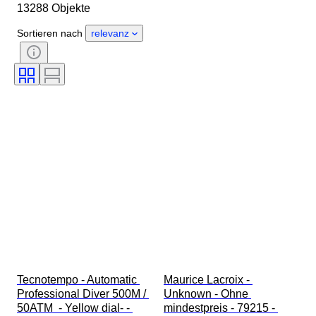
13288 Objekte
Herkunftsland
Material
Geschlecht
Zustand
Sortieren nach
relevanz
Periode
Zertifikat
Thema
Auflage
Sprache
Farbe
Uhrwerk
Material Uhrenarmband
Epoche
Energiereserve
Schlagend
Original/Nachbau
Automobilia-Typ
Modell
Tecnotempo - Automatic 
Maurice Lacroix - 
Professional Diver 500M / 
Unknown - Ohne 
50ATM  - Yellow dial- - 
mindestpreis - 79215 - 