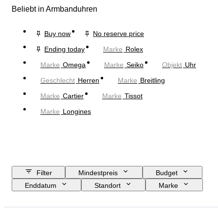
Beliebt in Armbanduhren
Buy now
No reserve price
Ending today
Marke
Rolex
Marke
Omega
Marke
Seiko
Objekt
Uhr
Geschlecht
Herren
Marke
Breitling
Marke
Cartier
Marke
Tissot
Marke
Longines
Filter
Mindestpreis
Budget
Enddatum
Standort
Marke
Gehäusedurchmesser
Länge Uhrenarmband
Objekt