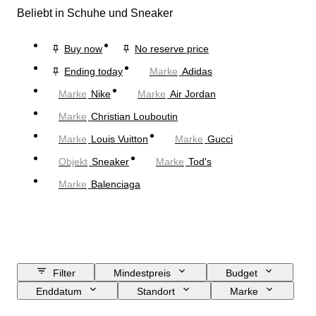
Beliebt in Schuhe und Sneaker
Buy now
No reserve price
Ending today
Marke
Adidas
Marke
Nike
Marke
Air Jordan
Marke
Christian Louboutin
Marke
Louis Vuitton
Marke
Gucci
Objekt
Sneaker
Marke
Tod's
Marke
Balenciaga
Filter
Mindestpreis
Budget
Enddatum
Standort
Marke
Schuhgröße
Objekt