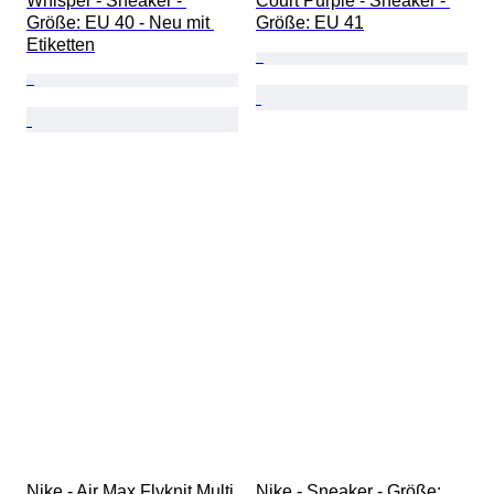
Whisper - Sneaker - 
Court Purple - Sneaker - 
Größe: EU 40 - Neu mit 
Größe: EU 41
Etiketten
Nike - Air Max Flyknit Multi 
Nike - Sneaker - Größe: 