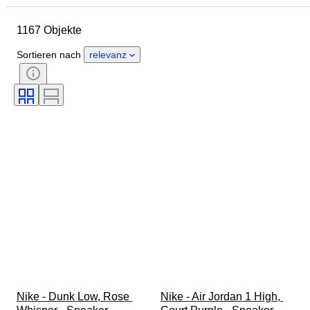
Herkunftsland
Material
1167 Objekte
Geschlecht
Zustand
Unterschrift
Farbe
Epoche
Sortieren nach
relevanz
Accessoires enthalten
Muster
Modell
Nike - Dunk Low, Rose 
Nike - Air Jordan 1 High, 