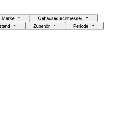
Marke
Gehäusedurchmesser
stand
Zubehör
Periode
k
Material Uhrenarmband