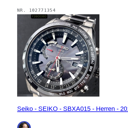
NR.
102771354
Seiko - SEIKO - SBXA015 - Herren - 2