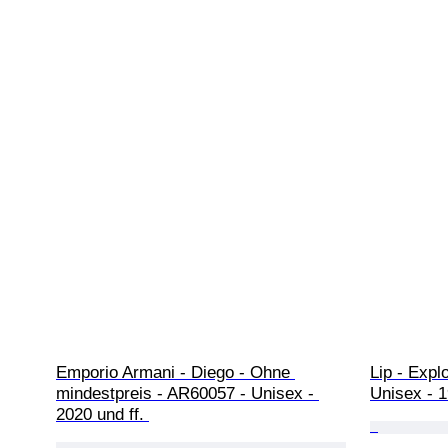
Emporio Armani - Diego - Ohne 
Lip - Expl
mindestpreis - AR60057 - Unisex - 
Unisex - 
2020 und ff. 