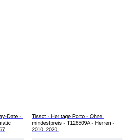
ay-Date - 
Tissot - Heritage Porto - Ohne 
matic 
mindestpreis - T128509A - Herren - 
967
2010–2020 