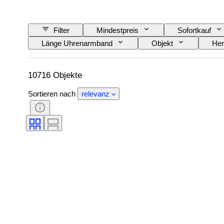
Filter
Mindestpreis
Sofortkauf
Länge Uhrenarmband
Objekt
Her
Zertifikat
Thema
Einband
Epoche
Modell
10716 Objekte
Sortieren nach
relevanz