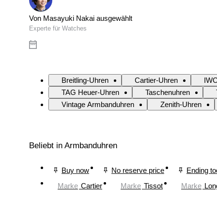
Von Masayuki Nakai ausgewählt
Experte für Watches
Breitling-Uhren
Cartier-Uhren
IWC
TAG Heuer-Uhren
Taschenuhren
Vintage Armbanduhren
Zenith-Uhren
Beliebt in Armbanduhren
Buy now
No reserve price
Ending t
Marke
Cartier
Marke
Tissot
Marke
Lon