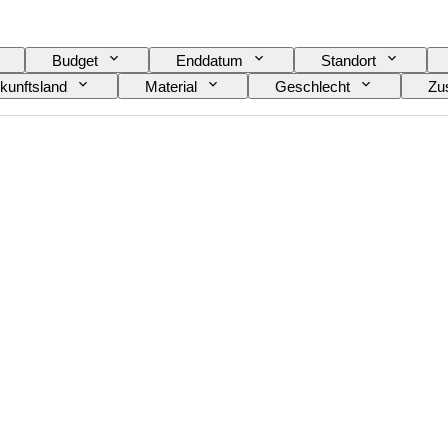
Budget
Enddatum
Standort
kunftsland
Material
Geschlecht
Zu
Auflage
Sprache
Farbe
Uhrwer