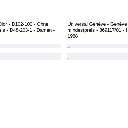
Dior - D102-100 - Ohne 
Universal Genève - Genève 
eis - D48-203-1 - Damen - 
mindestpreis - 869117/01 - H
 
1968