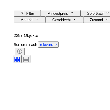
Filter
Mindestpreis
Sofortkauf
Material
Geschlecht
Zustand
Muster
Hemdkragengröße
Acces
2287 Objekte
Sortieren nach
relevanz