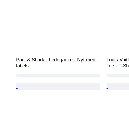
Paul & Shark - Lederjacke - Nyt med 
Louis Vuit
labels
Tee - T-Shi