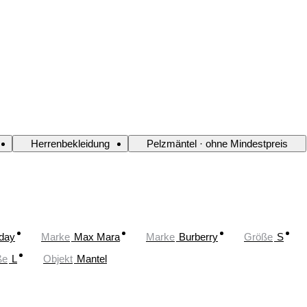
Herrenbekleidung
Pelzmäntel · ohne Mindestpreis
oday
Marke
Max Mara
Marke
Burberry
Größe
S
ße
L
Objekt
Mantel