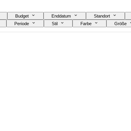
Budget
Enddatum
Standort
Periode
Stil
Farbe
Größe
soires enthalten
Schuhgröße