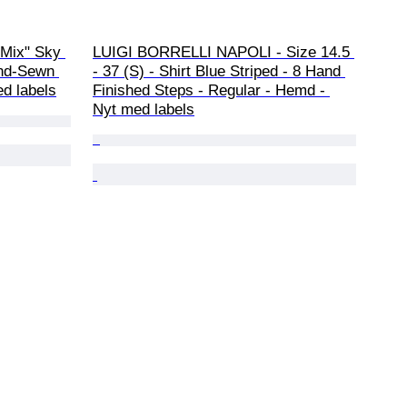
"Mix" Sky 
LUIGI BORRELLI NAPOLI - Size 14.5 
and-Sewn 
- 37 (S) - Shirt Blue Striped - 8 Hand 
d labels
Finished Steps - Regular - Hemd - 
Nyt med labels