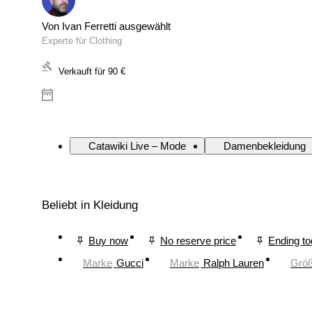
Von Ivan Ferretti ausgewählt
Experte für Clothing
Verkauft für
90 €
Catawiki Live – Mode
Damenbekleidung
Beliebt in Kleidung
Buy now
No reserve price
Ending t
Marke
Gucci
Marke
Ralph Lauren
Grö