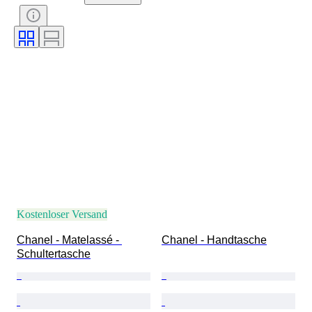
Zertifikat
Farbe
Accessoires enthalten
Muster
Epoche
Angegebene Größe
Modell
Schuhgröße
Kostenloser Versand
Chanel - Matelassé - 
Chanel - Handtasche
Schultertasche