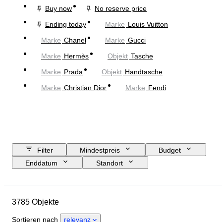
Buy now
No reserve price
Ending today
Marke
Louis Vuitton
Marke
Chanel
Marke
Gucci
Marke
Hermès
Objekt
Tasche
Marke
Prada
Objekt
Handtasche
Marke
Christian Dior
Marke
Fendi
Filter
Mindestpreis
Budget
Enddatum
Standort
Abmessungen
Marke
Größe
Objekt
3785 Objekte
Herkunftsland
Material
Geschlecht
Zustand
Sortieren nach
relevanz