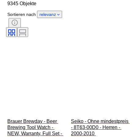
9345 Objekte
Herkunftsland
Material
Geschlecht
Zustand
Sortieren nach
relevanz
Zubehör
Periode
Zertifikat
Einband
Farbe
Uhrwerk
Material Uhrenarmband
Epoche
Energiereserve
Schlagend
Original/Nachbau
Automobilia-Typ
Uhren-Typ
Modell
Brauer Brewday - Beer 
Seiko - Ohne mindestpreis 
Brewing Tool Watch - 
- 8T63-00D0 - Herren - 
NEW, Warranty, Full Set - 
2000-2010 