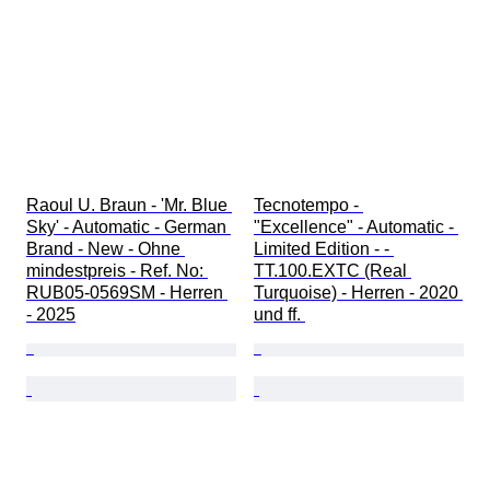
Raoul U. Braun - 'Mr. Blue 
Tecnotempo - 
Sky' - Automatic - German 
"Excellence" - Automatic - 
Brand - New - Ohne 
Limited Edition - - 
mindestpreis - Ref. No: 
TT.100.EXTC (Real 
RUB05-0569SM - Herren 
Turquoise) - Herren - 2020 
- 2025
und ff. 