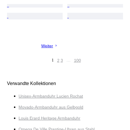
Weiter
1
2
3
…
100
Verwandte Kollektionen
Unisex-Armbanduhr Lucien Rochat
Movado-Armbanduhr aus Gelbgold
Louis Erard Heritage Armbanduhr
Omega De Ville Prestige-Uhren aus Stahl