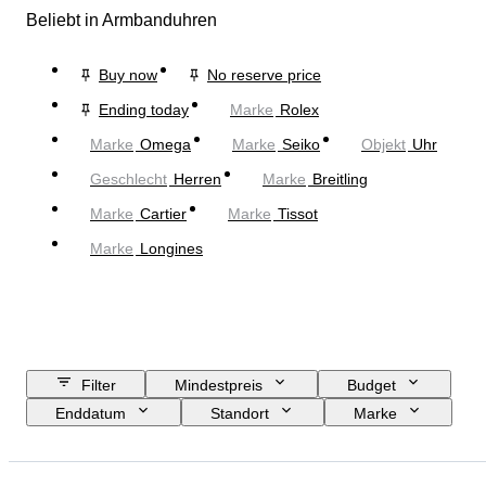
Beliebt in Armbanduhren
Buy now
No reserve price
Ending today
Marke
Rolex
Marke
Omega
Marke
Seiko
Objekt
Uhr
Geschlecht
Herren
Marke
Breitling
Marke
Cartier
Marke
Tissot
Marke
Longines
Filter
Mindestpreis
Budget
Enddatum
Standort
Marke
Gehäusedurchmesser
Länge Uhrenarmband
Objekt