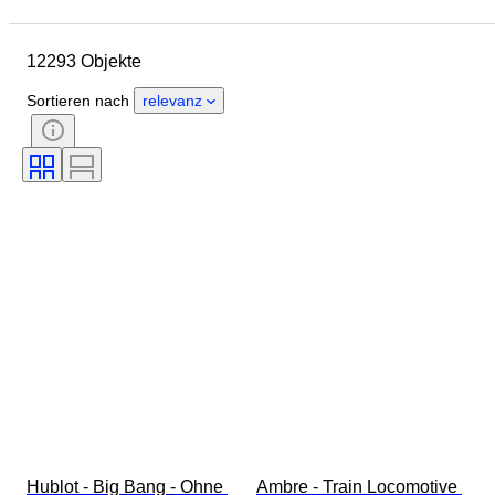
Gehäusedurchmesser
Länge Uhrenarmband
Objekt
12293 Objekte
Herkunftsland
Material
Geschlecht
Zustand
Sortieren nach
relevanz
Periode
Zertifikat
Thema
Auflage
Sprache
Farbe
Uhrwerk
Material Uhrenarmband
Epoche
Energiereserve
Schlagend
Original/Nachbau
Automobilia-Typ
Modell
Hublot - Big Bang - Ohne 
Ambre - Train Locomotive 