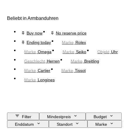
Beliebt in Armbanduhren
Buy now
No reserve price
Ending today
Marke
Rolex
Marke
Omega
Marke
Seiko
Objekt
Uhr
Geschlecht
Herren
Marke
Breitling
Marke
Cartier
Marke
Tissot
Marke
Longines
Filter
Mindestpreis
Budget
Enddatum
Standort
Marke