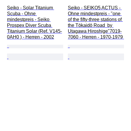
Seiko - Solar Titanium 
Seiko - SEIKO5 ACTUS - 
Scuba - Ohne 
Ohne mindestpreis - "one 
mindestpreis - Seiko 
of the fifty-three stations of 
Prospex Diver Scuba 
the Tōkaidō Road  by 
Titanium Solar (Ref. V145-
Utagawa Hiroshige"7019-
0AH0 ) - Herren - 2002
7060 - Herren - 1970-1979 