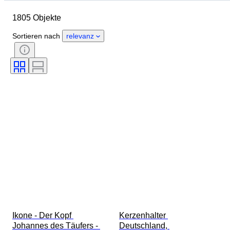
Objekt
Herkunftsland
1805 Objekte
Material
Geschlecht
Zustand
Periode
Zertifikat
Sortieren nach
relevanz
Thema
Stil
Unterschrift
Farbe
Uhrwerk
Energiereserve
Schlagend
Uhren-Typ
Epoche
Gehäusedurchmesser
Original/Nachbau
Schöpfer
Provenienz
Ikone - Der Kopf 
Kerzenhalter 
Johannes des Täufers - 
Deutschland, 