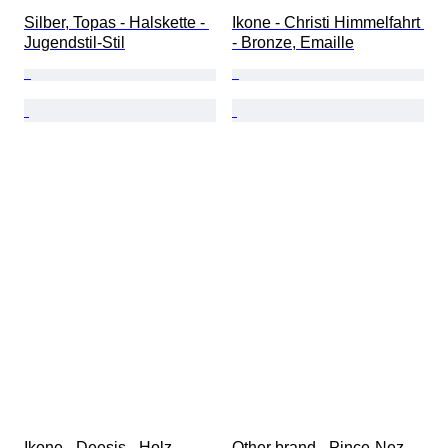
Silber, Topas - Halskette - 
Ikone - Christi Himmelfahrt 
Jugendstil-Stil
- Bronze, Emaille
Ikone - Deesis - Holz
Other brand - Pince-Nez 