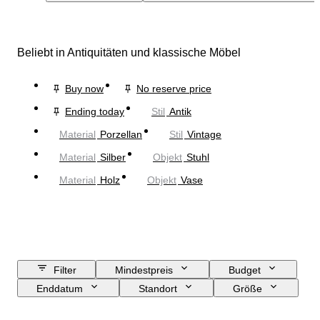
Beliebt in Antiquitäten und klassische Möbel
Buy now
No reserve price
Ending today
Stil
Antik
Material
Porzellan
Stil
Vintage
Material
Silber
Objekt
Stuhl
Material
Holz
Objekt
Vase
Filter
Mindestpreis
Budget
Enddatum
Standort
Größe
Abmessungen
Marke