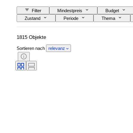
Filter
Mindestpreis
Budget
Zustand
Periode
Thema
Art von Mikroskop
Art von Videorekorder
Verkauft von
Epoche
Getestet un
1815 Objekte
Sortieren nach
relevanz