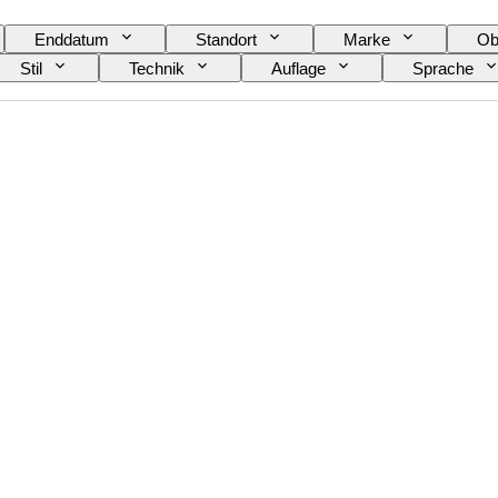
Enddatum
Standort
Marke
Ob
Stil
Technik
Auflage
Sprache
Art von Fernglas
Art von Teleskop
Ar
d funktionstüchtig