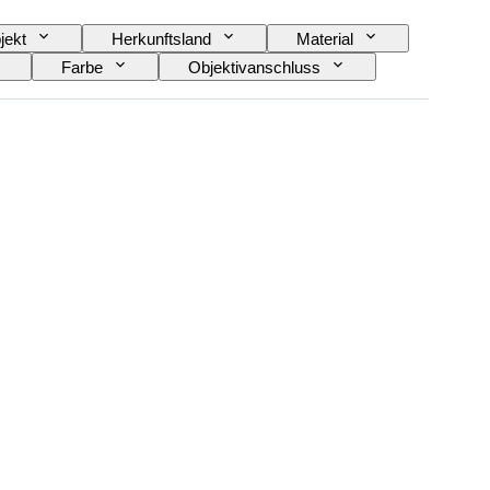
jekt
Herkunftsland
Material
Farbe
Objektivanschluss
t von Videokamera
Filmart