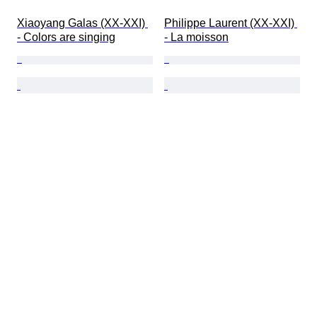
Xiaoyang Galas (XX-XXI) 
Philippe Laurent (XX-XXI) 
- Colors are singing
- La moisson