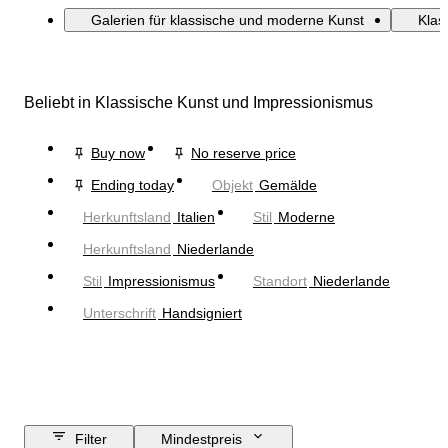
Galerien für klassische und moderne Kunst
Klas
Beliebt in Klassische Kunst und Impressionismus
Buy now
No reserve price
Ending today
Objekt
Gemälde
Herkunftsland
Italien
Stil
Moderne
Herkunftsland
Niederlande
Stil
Impressionismus
Standort
Niederlande
Unterschrift
Handsigniert
Filter
Mindestpreis