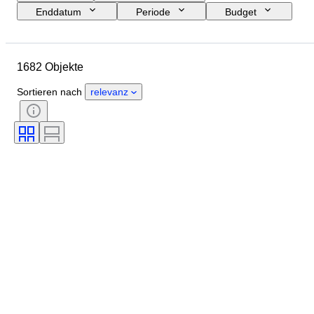
Enddatum
Periode
Budget
Größe
Herkunftsland
Unterschrift
Standort
1682 Objekte
Objekt
Stil
Thema
Zustand
Technik
Künstler
Sortieren nach
relevanz