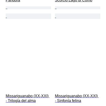
Pandora
Scorcio Lago di Como
Missariguanabo (XX-XXI) 
Missariguanabo (XX-XXI) 
- Trilogía del alma
- Sinfonía felina