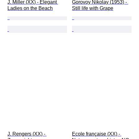
J. Miller (XX) - Elegant 
Gorovoy Nikolay (1953) - 
Ladies on the Beach
Still life with Grape
J. Rengers (XX) - 
Ecole française (XX) - 