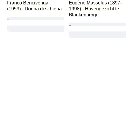
Franco Bencivenga 
Eugène Masselus (1897-
(1953) - Donna di schiena
1998) - Havengezicht te 
Blankenberge