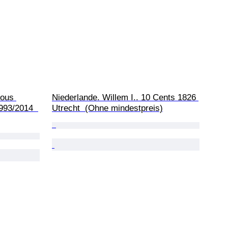
ious 
Niederlande. Willem I.. 10 Cents 1826 
993/2014  
Utrecht  (Ohne mindestpreis)