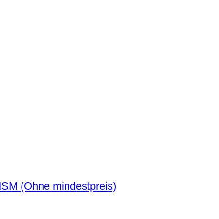
Spanien. Alfonso XII.. 5 Pesetas 1885 MSM (Ohne mindestpreis)