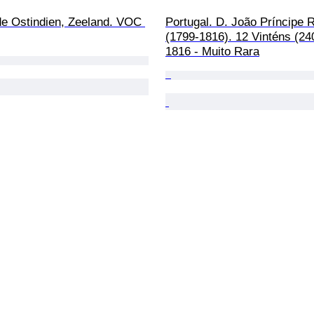
de Ostindien, Zeeland. VOC 
Portugal. D. João Príncipe 
(1799-1816). 12 Vinténs (240
1816 - Muito Rara