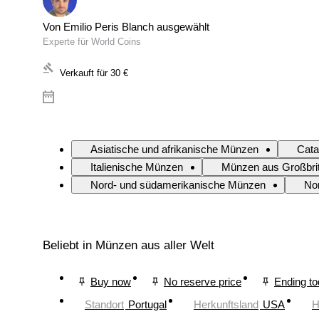
Von Emilio Peris Blanch ausgewählt
Experte für World Coins
Verkauft für
30 €
Asiatische und afrikanische Münzen
Cata
Italienische Münzen
Münzen aus Großbri
Nord- und südamerikanische Münzen
No
Beliebt in Münzen aus aller Welt
Buy now
No reserve price
Ending t
Standort
Portugal
Herkunftsland
USA
H