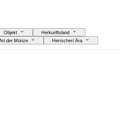
Objekt
Herkunftsland
Art der Münze
Herrscher/ Ära