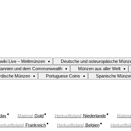
wiki Live – Weltmünzen
Deutsche und osteuropäische Münz
tannien und dem Commonwealth
Münzen aus aller Welt
rdische Münzen
Portuguese Coins
Spanische Münze
oday
Material
Gold
Herkunftsland
Niederlande
Materia
erkunftsland
Frankreich
Herkunftsland
Belgien
Herkunftsl