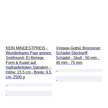
KEIN MINDESTPREIS - 
Vintage-Gothic Bronzener 
Wunderbares Paar grünen 
Schädel-Stockgriff 
Smithsonit- Ei-förmige 
Schädel - Skull - 50 mm - 
Form & Kugel auf 
40 mm - 75 mm
maßgefertigten Ständern - 
Höhe: 15.5 cm - Breite: 9.5 
cm- 2500 g