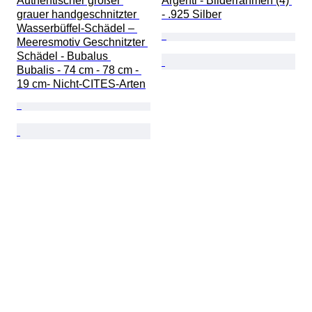
Authentischer großer 
Argenti - Bilderrahmen (4) 
grauer handgeschnitzter 
- .925 Silber
Wasserbüffel-Schädel – 
Meeresmotiv Geschnitzter 
Schädel - Bubalus 
Bubalis - 74 cm - 78 cm - 
19 cm- Nicht-CITES-Arten