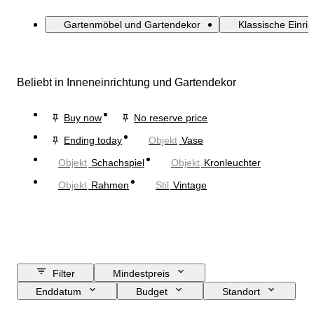
Gartenmöbel und Gartendekor
Klassische Einri
Beliebt in Inneneinrichtung und Gartendekor
Buy now
No reserve price
Ending today
Objekt
Vase
Objekt
Schachspiel
Objekt
Kronleuchter
Objekt
Rahmen
Stil
Vintage
Filter
Mindestpreis
Enddatum
Budget
Standort
Größe
Abmessungen