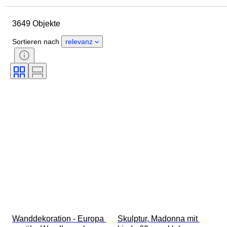
Marke
Objekt
3649 Objekte
Herkunftsland
Material
Geschlecht
Zustand
Sortieren nach
relevanz
Periode
Zertifikat
Stil
Technik
Unterschrift
Farbe
Uhrwerk
Original/Nachbau
Epoche
Wachstumsform
Verkauft von
Energiereserve
Schlagend
Behandlung
Art
Wanddekoration - Europa 
Skulptur, Madonna mit 