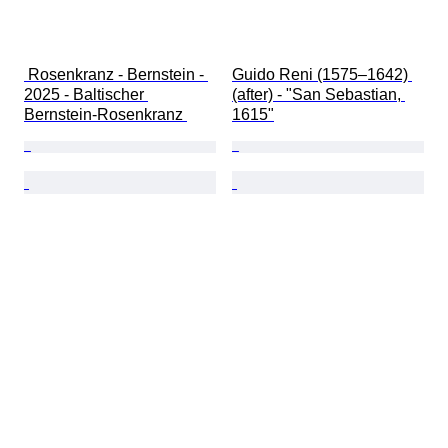
 Rosenkranz - Bernstein - 
Guido Reni (1575–1642) 
2025 - Baltischer 
(after) - "San Sebastian, 
Bernstein-Rosenkranz 
1615"