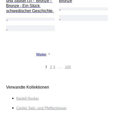
und Stößel (3) -  Bronze - 
Bronze
Bronze - Ein Stück 
schwedischer Geschichte.
Weiter
1
2
3
…
100
Verwandte Kollektionen
Kartell Hocker
Cartier Salz- und Pfefferstreuer