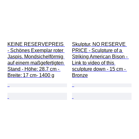
KEINE RESERVEPREIS 
Skulptur, NO RESERVE 
- Schönes Exemplar roter 
PRICE - Sculpture of a 
Jaspis. Mondsichelförmig 
Striking American Bison - 
auf einem maßgefertigten 
Link to video of this 
Stand - Höhe: 28.7 cm - 
sculpture down - 15 cm - 
Breite: 17 cm- 1400 g
Bronze