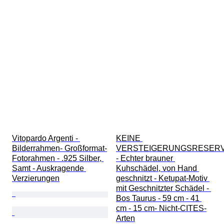
Vitopardo Argenti - 
KEINE 
Bilderrahmen- Großformat-
VERSTEIGERUNGSRESERV
Fotorahmen - .925 Silber, 
- Echter brauner 
Samt - Auskragende 
Kuhschädel, von Hand 
Verzierungen
geschnitzt - Ketupat-Motiv 
mit Geschnitzter Schädel - 
Bos Taurus - 59 cm - 41 
cm - 15 cm- Nicht-CITES-
Arten