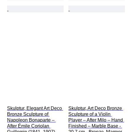
Skulptur, Elegant Art Deco 
Skulptur, Art Deco Bronze 
Bronze Sculpture of 
Sculpture of a Violin 
Napoleon Bonaparte – 
Player – After Milo – Hand 
After Émile Coriolan 
Finished – Marble Base - 
Guillemin (1841–1907) - 
20.7 cm - Bronze, Marmor