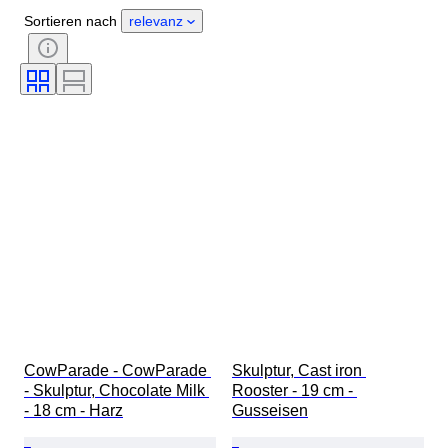
Material
Geschlecht
Sortieren nach
relevanz
Zustand
Periode
Zertifikat
Thema
Stil
Unterschrift
Farbe
Künstler
Verkauft von
Original/Nachbau
Angegebene Größe
Epoche
Schöpfer
CowParade - CowParade 
Skulptur, Cast iron 
- Skulptur, Chocolate Milk 
Rooster - 19 cm - 
- 18 cm - Harz
Gusseisen