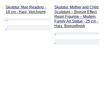
Skulptur, Man Reading - 
Skulptur, Mother and Child 
18 cm - Harz, Verchromt
Sculpture – Bronze Effect 
Resin Figurine – Modern 
Family Art Statue - 25 cm - 
Harz, Bronzefinish