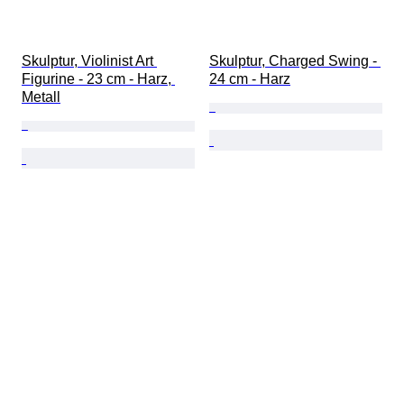
Skulptur, Violinist Art 
Skulptur, Charged Swing - 
Figurine - 23 cm - Harz, 
24 cm - Harz
Metall