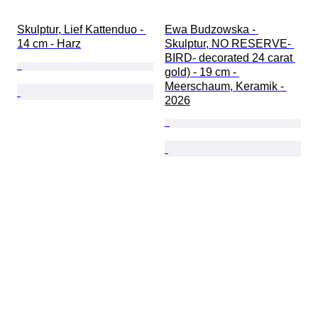
Skulptur, Lief Kattenduo - 
Ewa Budzowska - 
14 cm - Harz
Skulptur, NO RESERVE- 
BIRD- decorated 24 carat 
gold) - 19 cm - 
Meerschaum, Keramik - 
2026