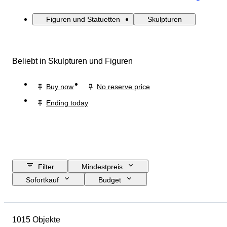
Figuren und Statuetten
Skulpturen
Beliebt in Skulpturen und Figuren
Buy now
No reserve price
Ending today
Filter
Mindestpreis
Sofortkauf
Budget
Enddatum
Standort
Größe
Abmessungen
Marke
1015 Objekte
Objekt
Herkunftsland